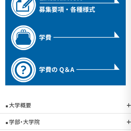
大学概要
■
学部・大学院
■