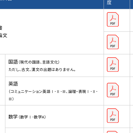
度
接
論文
国語
（現代の国語、言語文化）
ただし、古文、漢文の出題はありません。
英語
（コミュニケーション英語Ⅰ･Ⅱ･Ⅲ、論理・表現Ⅰ･Ⅱ･
Ⅲ）
数学
（数学Ⅰ･数学A）